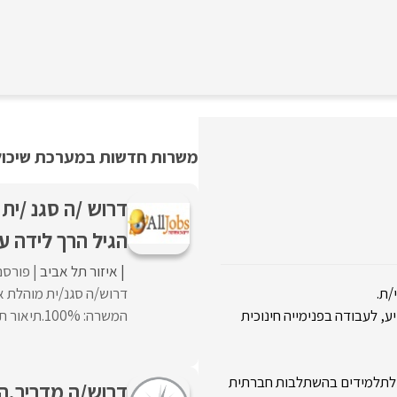
משרות חדשות במערכת שיכולו
דרוש /ה סגנ /ית
הגיל הרך לידה עד שש.
איזור תל אביב
פורסם
/ת.
דרוש/ה סגנ/ית מוהלת אג
ע, לעבודה בפנימייה חינוכית
המשרה: 100%.תיאור תפקידסיוע בהתוויית וביצוע מדיניות ...
רה לתלמידים בהשתלבות חברתית
דרוש/ה מדריך.ה ל