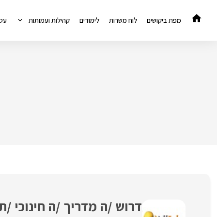
דלג
תוכן
מפת ביקושים
לוח משרות
לימודים
קהילות ועמותות
עס
דרוש /ה מדריך /ה חינוכי /ת