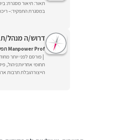
תאור: תיאור מסגרת: ביה
במסגרת התפקיד:– ריכוז ש
דרוש/ה מנהל/ת י
Manpower Prof תפעול ושרשרת אספקה
פורסם לפני יותר מחוד
תחומי אחריות:ניהול, פי
הייצורהובלת תרבות ארגונ