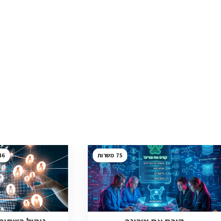
46
75