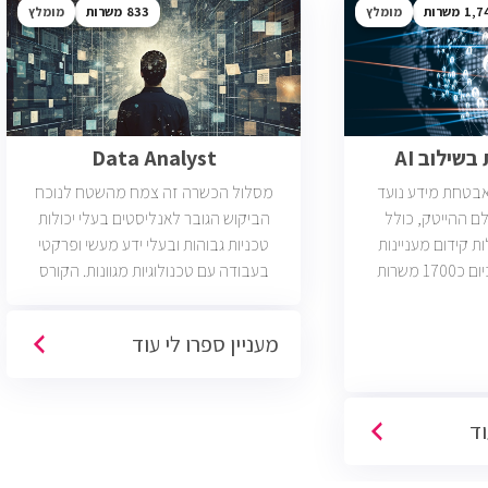
1,7
מומלץ
833
מומלץ
שילוב AI
Data Analyst
ואבטחת מידע נועד
מסלול הכשרה זה צמח מהשטח לנוכח
ם ההייטק, כולל
הביקוש הגובר לאנליסטים בעלי יכולות
ות קידום מעניינות
טכניות גבוהות ובעלי ידע מעשי ופרקטי
בתחום הסייבר. יש כיום כ1700 משרות
בעבודה עם טכנולוגיות מגוונות. הקורס
 הסף שלהן היא ידע
וטכנולוגיות נוספות וכמו כן, היכרות עם
כת CCNA.
Machine Learning. יש כיום כ850 משרות
מעניין ספרו לי עוד
פתוחות בשוק והתפקיד מתאים לעבודה
היברידית/מהבית.
וד