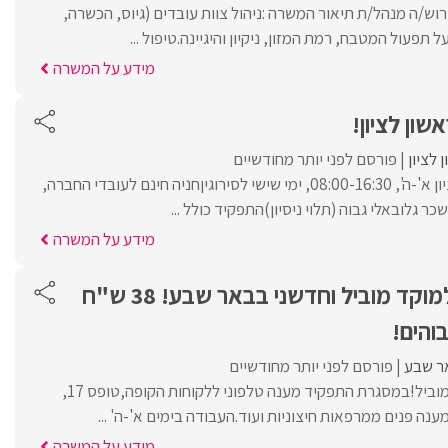
ש/ה מנהל/ת תיאור המשרה :ניהול צוות עובדים (גיוס, הכשרה,
תפעול המטבח, רמת המזון, ניקיון והיגיינה.טיפול ...
מידע על המשרה
שון לציון!
 לציון
פורסם לפני יותר מחודשיים
משרה מלאה בראשון לציון א'-ה', 08:00-16:30, ימי שישי לסירוגיןחניה חינם לעובדי החברה,
 גלובאלי גבוה (תלוי ניסיון)התפקיד כולל ...
מידע על המשרה
נציגי /ות שירות למוקד מוביל וחדשני בבאר שבע! 38 ש"ח
והים!
ר שבע
פורסם לפני יותר מחודשיים
בואו להיות חלק ממוקד מוביל!במסגרת התפקיד מענה טלפוני ללקוחות הקופה,טופס 17,
ענה פנים ממרפאות חיצוניות ועוד.העבודה בימים א'-ה' ...
מידע על המשרה