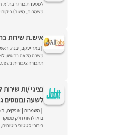
למסעדת בורגר בת"א דרו
משמרות, משוב).פיקוח על 
איש.ת שירות ברא
באר יעקב
יבנה
ראשון
תחבורה ציבורית בשפע.שכר
לשעה ובונוסים גב
משמרות
אופקים
בא
בירורי סטטוס ביטוחים,מ