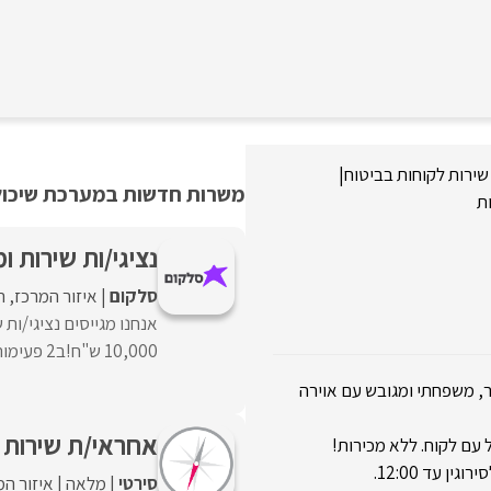
שירות לקוחות בביטוח
|
משרות חדשות במערכת שיכולו
ת
נציגי/ות שירות ומכ
סלקום
איזור המרכז
ה
אנחנו מגייסים נציגי/ות
10,000 ש"ח!ב2 פעימות: 5,000 ש"ח לאחר חצי שנה ...
, משפחתי ומגובש עם אוירה
אחראי/ת שירות א
 עם לקוח. ללא מכירות!
סירטי
מלאה
איזור המ