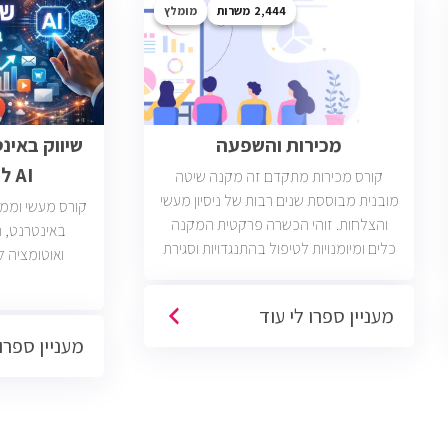
2,444
מומלץ
מכירות והשפעה
שיווק באינ
AI לבעלי עסקים
קורס מכירות מתקדם זה מקנה שיטה
מובנית מבוססת שנים רבות של ניסיון מעשי
קורס מעשי וממוק
והצלחות. זוהי הכשרה פרקטית המקנה
כלים ומיומנויות לטיפול בהתנגדויות וסגירת
ואוטומציה ל
עסקאות. יש כיום כ2400 משרות מכירות
פתוחות בשוק בחברות וארגונים מכל
מעניין ספרו לי עוד
הסוגים והגדלים (מכירות טלפוניות,
מעניין ספרו 
פרונטליות, ודיגיטליות)