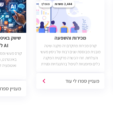
2,444
מומלץ
מכירות והשפעה
שיווק באינ
AI לבעלי עסקים
קורס מכירות מתקדם זה מקנה שיטה
מובנית מבוססת שנים רבות של ניסיון מעשי
קורס מעשי וממוק
והצלחות. זוהי הכשרה פרקטית המקנה
כלים ומיומנויות לטיפול בהתנגדויות וסגירת
ואוטומציה ל
עסקאות. יש כיום כ2400 משרות מכירות
פתוחות בשוק בחברות וארגונים מכל
מעניין ספרו לי עוד
הסוגים והגדלים (מכירות טלפוניות,
מעניין ספרו 
פרונטליות, ודיגיטליות)