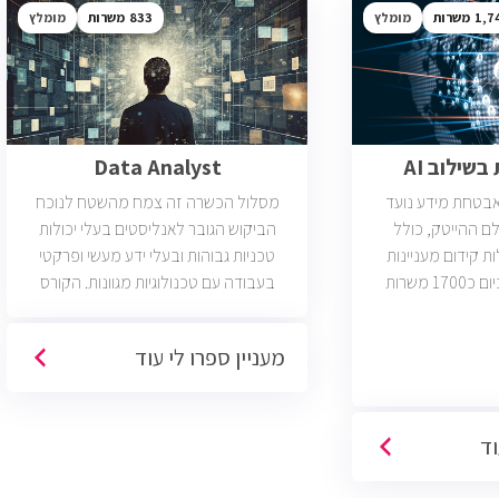
1,7
מומלץ
833
מומלץ
שילוב AI
Data Analyst
ואבטחת מידע נועד
מסלול הכשרה זה צמח מהשטח לנוכח
ם ההייטק, כולל
הביקוש הגובר לאנליסטים בעלי יכולות
ות קידום מעניינות
טכניות גבוהות ובעלי ידע מעשי ופרקטי
בתחום הסייבר. יש כיום כ1700 משרות
בעבודה עם טכנולוגיות מגוונות. הקורס
 הסף שלהן היא ידע
וטכנולוגיות נוספות וכמו כן, היכרות עם
כת CCNA.
Machine Learning. יש כיום כ850 משרות
מעניין ספרו לי עוד
פתוחות בשוק והתפקיד מתאים לעבודה
היברידית/מהבית.
וד