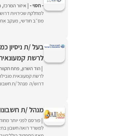
- חסוי -
איזור המרכז
ה
למחלקת שכירויות דרוש
מס״ב חודשי, מעקב אחר גי
בעל /ת ניסיון כ
לרשת קמעונאית
הוד השרון
פתח תקווה
לרשת קמעונאית מובילה 
דרוש/ה מנהל /ת חשבונות
מנהל /ת חשבונו
פורסם לפני יותר מחוד
למשרד רואה חשבון בתל 
מאזן.התפקיד כולל:העבוד