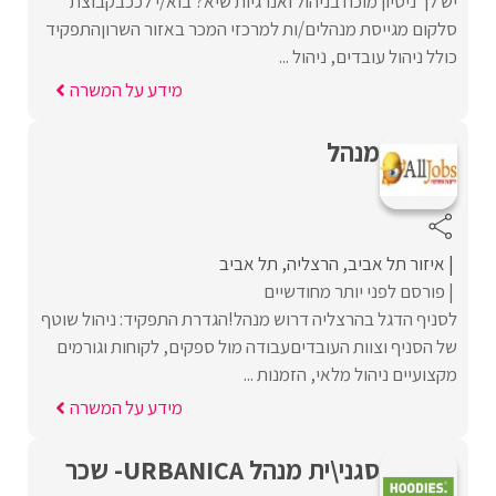
יש לך ניסיון מוכח בניהול ואנרגיות שיא? בוא/י לככבקבוצת
סלקום מגייסת מנהלים/ות למרכזי המכר באזור השרוןהתפקיד
כולל ניהול עובדים, ניהול ...
מידע על המשרה
מנהל
איזור תל אביב
הרצליה
תל אביב
פורסם לפני יותר מחודשיים
לסניף הדגל בהרצליה דרוש מנהל!הגדרת התפקיד: ניהול שוטף
של הסניף וצוות העובדיםעבודה מול ספקים, לקוחות וגורמים
מקצועיים ניהול מלאי, הזמנות ...
מידע על המשרה
סגני\ית מנהל URBANICA- שכר