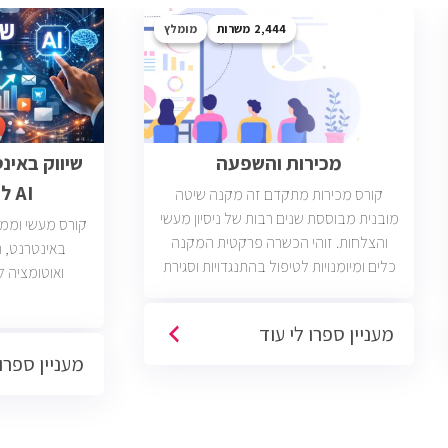
2,444
מומלץ
מכירות והשפעה
שיווק באינ
AI לבעלי עסקים
קורס מכירות מתקדם זה מקנה שיטה
מובנית מבוססת שנים רבות של ניסיון מעשי
קורס מעשי וממוק
והצלחות. זוהי הכשרה פרקטית המקנה
כלים ומיומנויות לטיפול בהתנגדויות וסגירת
ואוטומציה ל
עסקאות. יש כיום כ2400 משרות מכירות
פתוחות בשוק בחברות וארגונים מכל
מעניין ספרו לי עוד
הסוגים והגדלים (מכירות טלפוניות,
מעניין ספרו 
פרונטליות, ודיגיטליות)