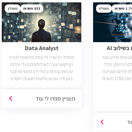
1,7
מומלץ
833
מומלץ
שילוב AI
Data Analyst
ואבטחת מידע נועד
מסלול הכשרה זה צמח מהשטח לנוכח
ם ההייטק, כולל
הביקוש הגובר לאנליסטים בעלי יכולות
ות קידום מעניינות
טכניות גבוהות ובעלי ידע מעשי ופרקטי
בתחום הסייבר. יש כיום כ1700 משרות
בעבודה עם טכנולוגיות מגוונות. הקורס
 הסף שלהן היא ידע
וטכנולוגיות נוספות וכמו כן, היכרות עם
כת CCNA.
Machine Learning. יש כיום כ850 משרות
מעניין ספרו לי עוד
פתוחות בשוק והתפקיד מתאים לעבודה
היברידית/מהבית.
וד