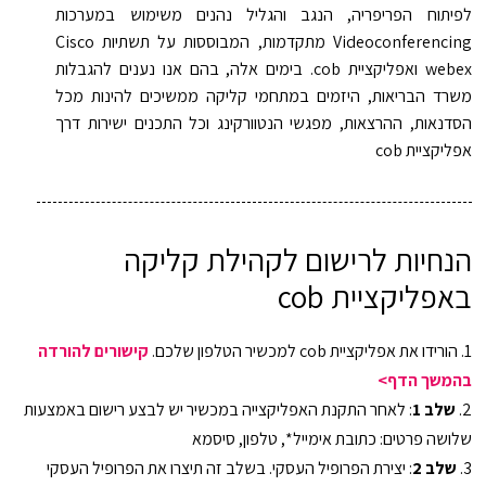
לפיתוח הפריפריה, הנגב והגליל נהנים משימוש במערכות
Videoconferencing מתקדמות, המבוססות על תשתיות Cisco
webex ואפליקציית cob. בימים אלה, בהם אנו נענים להגבלות
משרד הבריאות, היזמים במתחמי קליקה ממשיכים להינות מכל
הסדנאות, ההרצאות, מפגשי הנטוורקינג וכל התכנים ישירות דרך
אפליקציית cob
הנחיות לרישום לקהילת קליקה
באפליקציית cob
1. הורידו את אפליקציית cob למכשיר הטלפון שלכם.
קישורים להורדה
בהמשך הדף>
2.
שלב 1
: לאחר התקנת האפליקצייה במכשיר יש לבצע רישום באמצעות
שלושה פרטים: כתובת אימייל*, טלפון, סיסמא
3.
שלב 2
: יצירת הפרופיל העסקי. בשלב זה תיצרו את הפרופיל העסקי