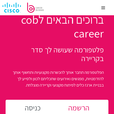
לדלג
לתוכן
Menu
ברוכים הבאים לcob
career
פלטפורמה שעושה לך סדר
בקריירה
הפלטפורמה תחבר אותך להכשרות מקצועיות ותחשוף אותך
להזדמנויות, מפגשים ואירועים שתכליתם לכוון ולסייע לך
בבניית ארגז כלים לפיתוח מקצועי וקריירה מוצלחת.
הרשמה
כניסה