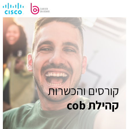
לדלג
לתוכן
קורסים והכשרות
קהילת cob