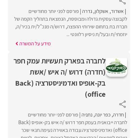
אשדוד
אשקלון
גדרה
פורסם לפני יותר מחודשיים
לקבוצה עסקית גדולה ומבוססת, הנמצאת בתהליך הקמה של
חברת בת בתחום שירותי ההפצה, דרוש/ה מנכ"ל/ית בכיר/ה,
יוזמתי/ת ובעל/ת ניסיון רלוונטי ...
מידע על המשרה
לחברה בפארק תעשיות עמק חפר
(חדרה) דרוש /ה איש /אשת
בק-אופיס ואדמיניסטרציה (Back
office)
חדרה
כפר יונה
נתניה
פורסם לפני יותר מחודשיים
לחברה ייבואנית בעמק חפר דרוש /ה איש בק-אופיס (Back
office) ואדמיניסטרציה.עבודה באווירה נעימה.תנאי שכר
טובים למתאים /הבקיאות באקסל.רצינות, אחריות, לטווח ...