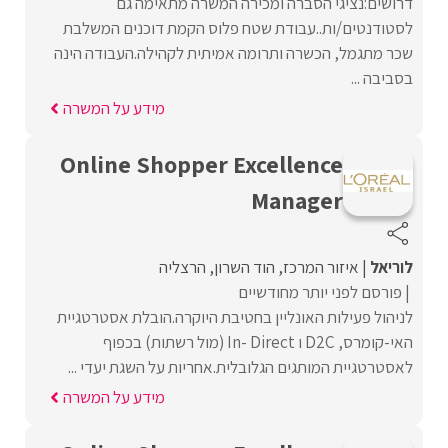
דרושים:נציגי הסברה ומכירה המשרה מתאימה גם
לסטודנטים/ות..עבודת שטח פלוס הקמת דוכנים המשלבת
שכר מתגמל, הכשרה ותרומה אמיתית לקהילה.העבודה הינה
בסביבה ...
מידע על המשרה
Online Shopper Excellence
Manager
לוריאל
איזור המרכז
הוד השרון
הרצליה
פורסם לפני יותר מחודשיים
לניהול פעילות האונליין בחטיבת היוקרה.הובלת אסטרטגיית
האי-קומרס, D2C ו In- Direct (מול רשתות) בכפוף
לאסטרטגיית המותגים הגלובלית.אחריות על השגת יעדי ...
מידע על המשרה