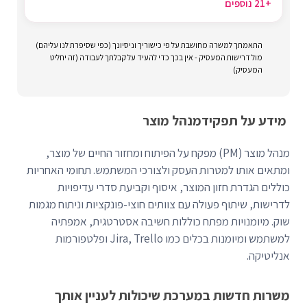
+21 נוספים
התאמתך למשרה מחושבת על פי כישוריך וניסיונך (כפי שסיפרת לנו עליהם)
מול דרישות המעסיק - אין בכך כדי להעיד על קבלתך לעבודה (זה יחליט
המעסיק)
מידע על תפקיד
מנהל מוצר
מנהל מוצר (PM) מפקח על הפיתוח ומחזור החיים של מוצר,
ומתאים אותו למטרות העסק ולצורכי המשתמש. תחומי האחריות
כוללים הגדרת חזון המוצר, איסוף וקביעת סדרי עדיפויות
לדרישות, שיתוף פעולה עם צוותים חוצי-פונקציות וניתוח מגמות
שוק. מיומנויות מפתח כוללות חשיבה אסטרטגית, אמפתיה
למשתמש ומיומנות בכלים כמו Jira, Trello ופלטפורמות
אנליטיקה.
משרות חדשות במערכת שיכולות לעניין אותך