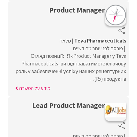
Product Manager
Teva Pharmaceuticals
מלאה
פורסם לפני יותר מחודשיים
Огляд позиції: Як Product Manager у Teva
Pharmaceuticals, ви відіграватимете ключову
роль у забезпеченні успіху наших рецептурних
(Rx) продуктів. ...
מידע על המשרה
Lead Product Manager
פורסם לפני יותר מחודשיים