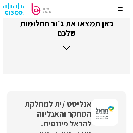
לדלג
לתוכן
Menu
כאן תמצאו את ג׳וב החלומות
שלכם
אנליסט /ית למחלקת
המחקר והאנליזה
להראל פיננסים!
איזור תל אביב
תל אביב