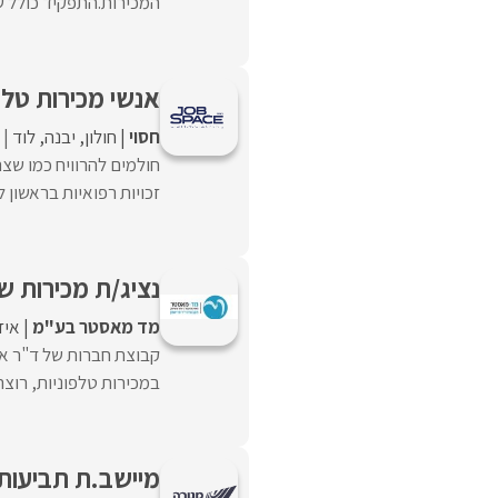
המכירות.התפקיד כולל ש
אנשי מכירות טלפוני
חסוי
חולון
יבנה
לוד
חולמים להרוויח כמו שצ
זכויות רפואיות בראשון לצ
נציג/ת מכירות ש
מד מאסטר בע"מ
איז
קבוצת חברות של ד"ר או
במכירות טלפוניות, רוצה
מיישב.ת תביעות 