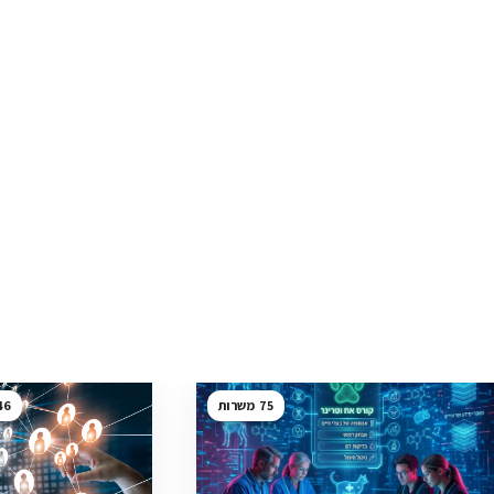
46
75