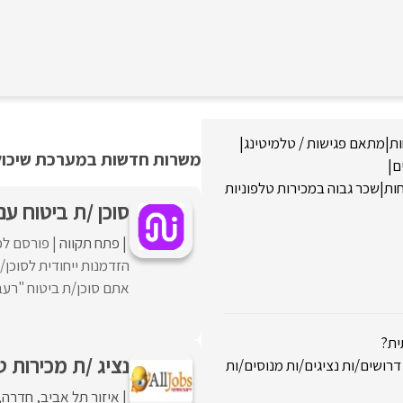
ות
|
מתאם פגישות / טלמיטינג
|
משרות חדשות במערכת שיכולו
ם
|
חות
|
שכר גבוה במכירות טלפוניות
סוכן /ת ביטוח ע
פתח תקווה
פורסם לפנ
הזדמנות ייחודית לסוכן
אתם סוכן/ת ביטוח "רעב/
ית?
נציג /ת מכירות ט
 דרושים/ות נציגים/ות מנוסים/ות
איזור תל אביב
חדרה