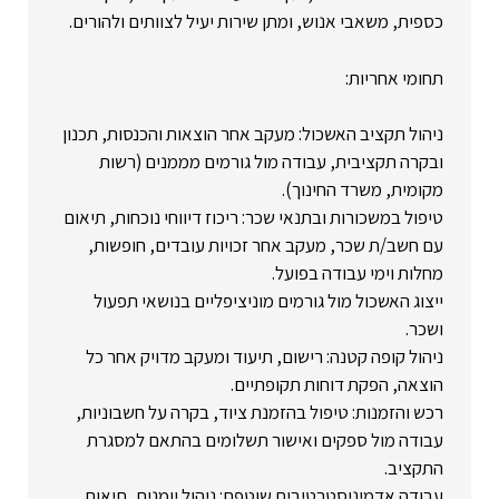
כספית, משאבי אנוש, ומתן שירות יעיל לצוותים ולהורים.
תחומי אחריות:
ניהול תקציב האשכול: מעקב אחר הוצאות והכנסות, תכנון
ובקרה תקציבית, עבודה מול גורמים מממנים (רשות
מקומית, משרד החינוך).
טיפול במשכורות ובתנאי שכר: ריכוז דיווחי נוכחות, תיאום
עם חשב/ת שכר, מעקב אחר זכויות עובדים, חופשות,
מחלות וימי עבודה בפועל.
ייצוג האשכול מול גורמים מוניציפליים בנושאי תפעול
ושכר.
ניהול קופה קטנה: רישום, תיעוד ומעקב מדויק אחר כל
הוצאה, הפקת דוחות תקופתיים.
רכש והזמנות: טיפול בהזמנת ציוד, בקרה על חשבוניות,
עבודה מול ספקים ואישור תשלומים בהתאם למסגרת
התקציב.
עבודה אדמיניסטרטיבית שוטפת: ניהול יומנים, תיאום