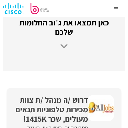
לדלג
לתוכן
Menu
כאן תמצאו את ג׳וב החלומות
שלכם
דרוש /ה מנהל /ת צוות
מכירות טלפוניות תנאים
מעולים, שכר 1415K!
פתח תקווה
ראש העין
רעננה