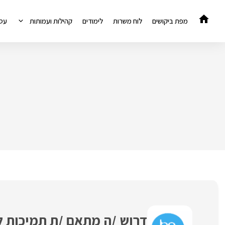
דלג
תוכן
מפת ביקושים
לוח משרות
לימודים
קהילות ועמותות
עס
דרוש /ה מתאם /ת תמיכות ל