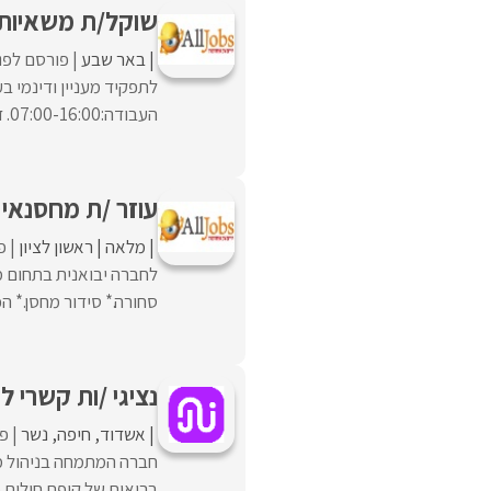
שוקל/ת משאיות
באר שבע
פורסם לפני
לתפקיד מעניין ודינמי
העבודה:07:00-16:00. דרישות: אחריות גבוהה, לויאליות ורצינות.מוסר עבודה גבוה ועמידה ...
עוזר /ת מחסנאי
מלאה
ראשון לציון
פ
לחברה יבואנית בתחום מ
סחורה.* סידור מחסן.* הכ
נציגי /ות קשרי 
אשדוד
חיפה
נשר
פו
חברה המתמחה בניהול מוק
בריאות של קופת חולים מ