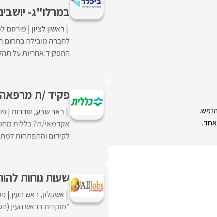
במרלו"ג- יושבי
ראשון לציון
פורסם לפ
לחברה מובילה בתחום ה
התפקיד:אחריות על תהלי
פקיד /ת מרפאה
הנפש.
באר שבע
שדרות
פו
אחד.
אקדמאי/ת? כללית מחפש
לקידום והתפתחות למתאימ
שעות נוחות להורי
אשקלון
ראש העין
פו
*מוקדים בראש העין (הס