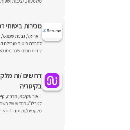
משמעות, יציבות ושעות נו
מכירות ביטוחי רכב 
אריאל
גבעת שמואל
לחברת ביטוח מובילה דרו
לידים חמים.שכר מתגמל ו
דרושים /ות מלקט
בקיסריה
אור עקיבא
חדרה
קיס
למרלו"ג החדש של רשת ח
מלקטים/ות וסדרנים/יות משרה מלאה: