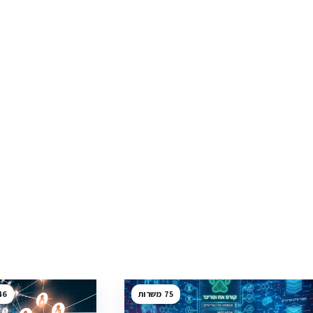
46
75