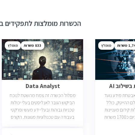
הכשרות מומלצות לתפקידים בש
1,7
מומלץ
833
מומלץ
שילוב AI
Data Analyst
ואבטחת מידע נועד
מסלול הכשרה זה צמח מהשטח לנוכח
ם ההייטק, כולל
הביקוש הגובר לאנליסטים בעלי יכולות
ות קידום מעניינות
טכניות גבוהות ובעלי ידע מעשי ופרקטי
בתחום הסייבר. יש כיום כ1700 משרות
בעבודה עם טכנולוגיות מגוונות. הקורס
 הסף שלהן היא ידע
וטכנולוגיות נוספות וכמו כן, היכרות עם
כת CCNA.
Machine Learning. יש כיום כ850 משרות