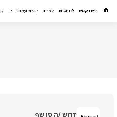
דלג
תוכן
מפת ביקושים
לוח משרות
לימודים
קהילות ועמותות
עס
דרוש /ה סו שף