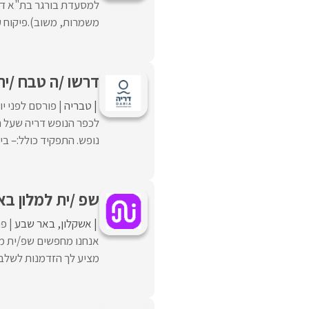
למסעדת בורגר בת"א דרו
משמרות, משוב).פיקוח על 
דרשו /ה טבח /ית
טבריה
פורסם לפני י
לכפר הנופש דריה שעל ה
נופש. התפקיד כולל:– ביש
שפ /ית למלון בא
אשקלון
באר שבע
פו
אנחנו מחפשים שפ/ית מו
מציע לך הזדמנות לשלב 