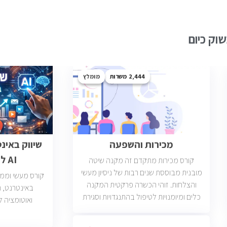
וק כיום
2,444
מומלץ
מכירות והשפעה
שיווק באינ
AI לבעלי עסקים
קורס מכירות מתקדם זה מקנה שיטה
מובנית מבוססת שנים רבות של ניסיון מעשי
קורס מעשי וממוק
והצלחות. זוהי הכשרה פרקטית המקנה
כלים ומיומנויות לטיפול בהתנגדויות וסגירת
ואוטומציה ל
עסקאות. יש כיום כ2400 משרות מכירות
פתוחות בשוק בחברות וארגונים מכל