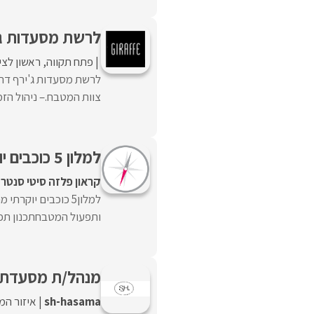
לרשת מסעדות ג'
פתח תקווה
ראשון לציו
לרשת מסעדות ג'ירף דרו
צוות המטבח.– ניהול הזמנ
למלון 5 כוכבים יוקרתי במרכז ת"א דרוש/ה שף/ית
קראון פלזה סיטי סנטר
למלון5 כוכבים יוק
ותפעול המטבחתכנון תפריט
מנהל/ת מסעדת 
sh-hasama
איזור המ