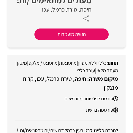
מעולים למתאימים /ות!
חיפה
טירת כרמל
עכו
הגשת מועמדות
כללי וללא ניסיון
|
מחסנאות
|
מחסנאי / מלקט
|
מלגזן
|
מעתד מלאי
|
עובד כללי
חיפה
טירת כרמל
עכו
קרית
מוצקין
פורסם לפני יותר מחודשיים
פורסמה ברשת
לחברת פליינג קרגו בעין כרמל דרושים/ות מחסנאים/ות!!