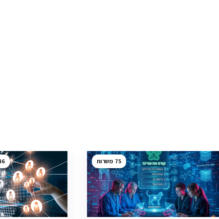
46
75