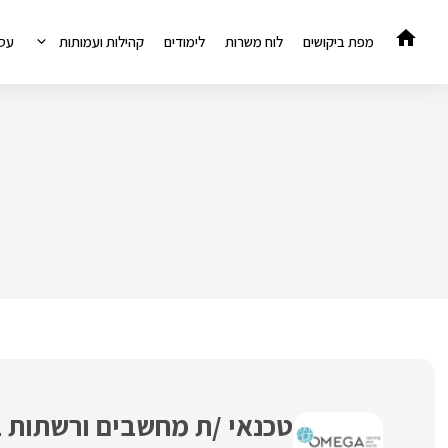
דלג
תוכן
מפת ביקושים
לוח משרות
לימודים
קהילות ועמותות
עס
טכנאי /ת מחשבים ורשתות ב