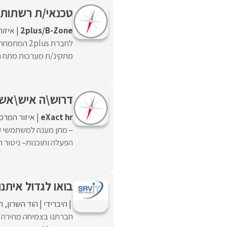
טכנאי/ת רשתות
2plus/B-Zone
איזור
לחברת lus
מתקינ/ת מערכות מתח נמ
דרוש\ה איש\אשת סיסטם (SYSTEM
eXact hr
איזור המרכ
הפעלה ותוכנות– ניטור ה
בואו לגדול איתנ
היברידי
הוד השרון
ר
חברתנו בצמיחה מהירה ו