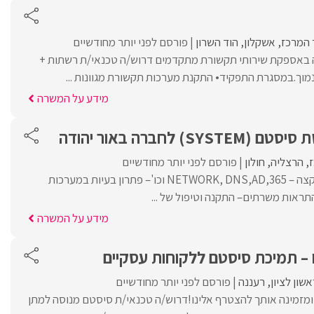
 המרכז
אשקלון
הוד השרון
פורסם לפני יותר מחודשיים
2p המתמחה באספקת שירותי תקשורת מתקדמים דרוש/ה טכנאי/ת רשתות +
וך.במסגרת התפקיד• התקנת מערכות תקשורת מגוונות ...
מידע על המשרה
) לחברה באור יהודה
ז
הרצליה
חולון
פורסם לפני יותר מחודשיים
– מתן מענה למשתמשי קצה – NETWORK, DNS,AD,365 וכו'– פתרון בעיות במערכות
תראות משרתים– התקנה וטיפול של ...
מידע על המשרה
ו – תמיכת סיסטם ללקוחות עסקיים
אשון לציון
רעננה
פורסם לפני יותר מחודשיים
מזמינה אותך להצטרף אלינו!דרוש/ה טכנאי/ת סיסטם מנוסה למתן