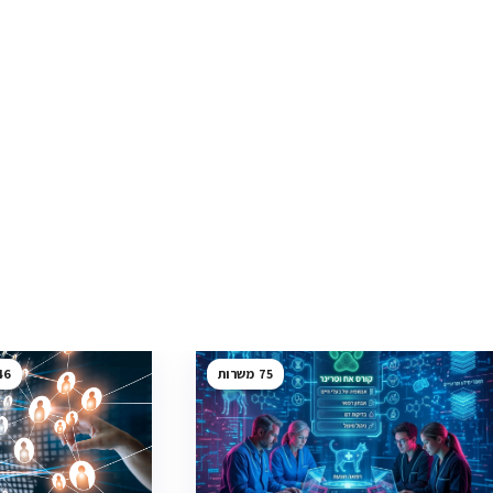
46
75