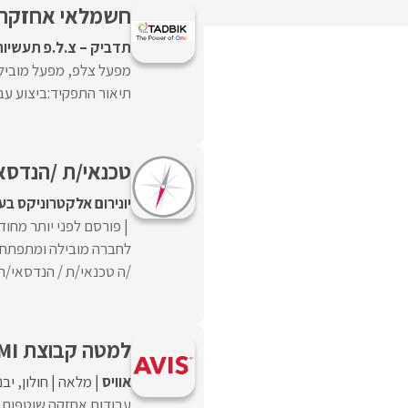
חשמלאי אחזקה 
תדביק – צ.ל.פ תעשיות
מפעל צלפ, מפעל מוביל
תיאור התפקיד:ביצוע עב
טכנאי/ת /הנדסא
יונירום אלקטרוניקס ב
פורסם לפני יותר מחוד
לחברה מובילה ומתפתחת
/ה טכנאי/ת / הנדסאי/ת
למטה קבוצת UMI דרוש/ה איש/ת אחזקה
אוויס
מלאה
חולון
יבנ
עבודות אחזקה שוטפות ה