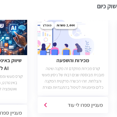
וק כיום
2,444
מומלץ
מכירות והשפעה
שיווק באינ
AI לבעלי עסקים
קורס מכירות מתקדם זה מקנה שיטה
מובנית מבוססת שנים רבות של ניסיון מעשי
קורס מעשי וממוק
והצלחות. זוהי הכשרה פרקטית המקנה
כלים ומיומנויות לטיפול בהתנגדויות וסגירת
ואוטומציה ל
עסקאות. יש כיום כ2400 משרות מכירות
פתוחות בשוק בחברות וארגונים מכל
מעניין ספרו לי עוד
הסוגים והגדלים (מכירות טלפוניות,
מעניין ספרו 
פרונטליות, ודיגיטליות)