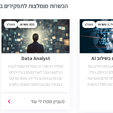
הכשרות מומלצות לתפקידים בש
1,7
מומלץ
833
מומלץ
שילוב AI
Data Analyst
ואבטחת מידע נועד
מסלול הכשרה זה צמח מהשטח לנוכח
ם ההייטק, כולל
הביקוש הגובר לאנליסטים בעלי יכולות
ות קידום מעניינות
טכניות גבוהות ובעלי ידע מעשי ופרקטי
בתחום הסייבר. יש כיום כ1700 משרות
בעבודה עם טכנולוגיות מגוונות. הקורס
 הסף שלהן היא ידע
וטכנולוגיות נוספות וכמו כן, היכרות עם
כת CCNA.
Machine Learning. יש כיום כ850 משרות
מעניין ספרו לי עוד
פתוחות בשוק והתפקיד מתאים לעבודה
היברידית/מהבית.