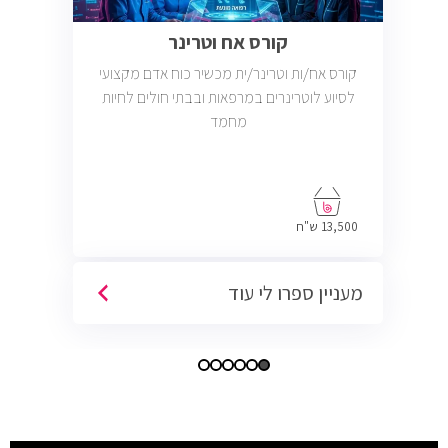
קורס אח וטרינר
קורס אח/ות וטרינר/ית מכשיר כוח אדם מקצועי
לסיוע לוטרינרים במרפאות ובבתי חולים לחיות
מחמד
13,500 ש"ח
מעניין ספרו לי עוד