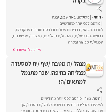
בקרה
- חסוי -
אשקלון
באר שבע
יבנה
פורסם לפני יותר מחודשיים
לחברה העוסקת בפיתוח מכונות והנדסת חומרים מתקדמת,
דרוש/ה הנדסאי/ת, מהנדס/ת תהליכים, מכשירן/ מכשירנית,
טכנאי/ת מכשור ובקרה.
מידע על המשרה
מנהל /ת מטבח /שף /ית למסעדה
מצליחה בחיפה! שכר מתגמל
למתאים /ה!
חיפה
נשר
פורסם לפני יותר מחודשיים
למסעדה מצליחה בחיפה דרוש /ה מנהל /ת מטבח / שף
/ית.התפקיד כולל: ביצוע מדויק של הכנת מנות התפריט