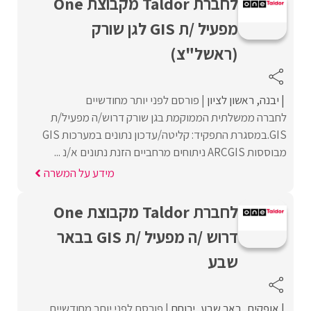
לחברת Taldor מקבוצת One
מפעיל /ת GIS לגן שורק
(ראשל"צ)
יבנה
ראשון לציון
פורסם לפני יותר מחודשיים
לחברה ממשלתית הממוקמת בגן שורק דרוש/ה מפעיל/ת
GIS.במסגרת התפקיד: קליטה/עדכון נתונים במערכות GIS
מבוססות ARCGIS ניתוחים מרחביים הזנת נתונים א/נ ...
מידע על המשרה
לחברת Taldor מקבוצת One
דרוש /ה מפעיל /ת GIS בבאר
שבע
אופקים
באר שבע
ירוחם
פורסם לפני יותר מחודשיים