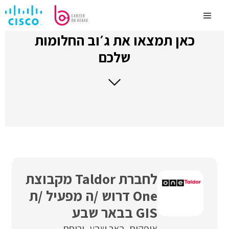
לדלג
לתוכן
Menu
כאן תמצאו את ג׳וב החלומות
שלכם
לחברת Taldor מקבוצת
One דרוש /ה מפעיל /ת
GIS בבאר שבע
אופקים
באר שבע
ירוחם