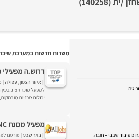
 (140258)
משרות חדשות במערכת שיכולו
דרוש.ה מפעילי מכ
איזור הצפון
עפולה
פ
ריטה.
למפעל מוכר ויציב בעין 
יכולות טכניות מובהקות,
מפעיל מכונת CNC
באר שבע
פורסם לפני
ום עיבוד שבבי – חובה.