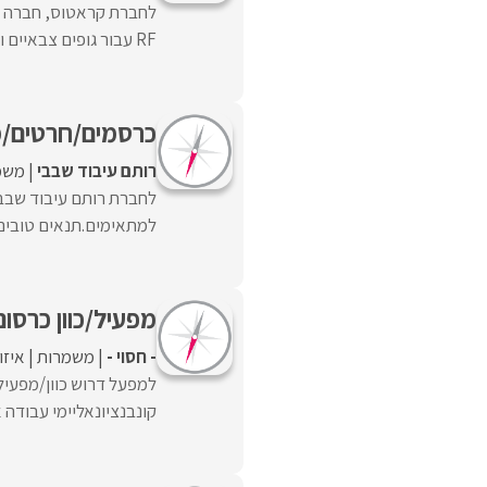
לחברת קראטוס, חברה בט
RF עבור גופים צבאיים ואזרחיים, דרוש/ה עובד/ת במחלקת CNC ...
כרסמים/חרטים/מפעילים למכ
רותם עיבוד שבבי
משמ
לחברת רותם עיבוד שבבי
למתאימים.תנאים טובים
מפעיל/כוון כרסום/ חריטה CNC
- חסוי -
משמרות
איזו
קונבנציונאליימי עבודה א-ה שעות 