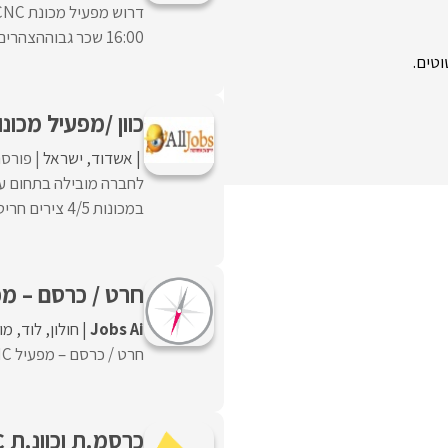
16:00 שכר גבוההצהרים: משעה 16:00 – עד ...
כוון /מפעיל מכונות CNC חריטה /כרסום 
אשדוד
ישראל
פורסם
במכונות 4/5 צירים חריטה-כרסום משולב.עדיפות לבעלי ניסיון ...
חרט / כרסם – מפעיל / סט
Jobs Ai
חולון
לוד
מו
חרט / כרסם – מפעיל CNC, לעבודה מאתגרת ואחראית. משרה מלאה / חלקית, שעות גמישות.
כרסמ.ת וכוונ.ת CNC