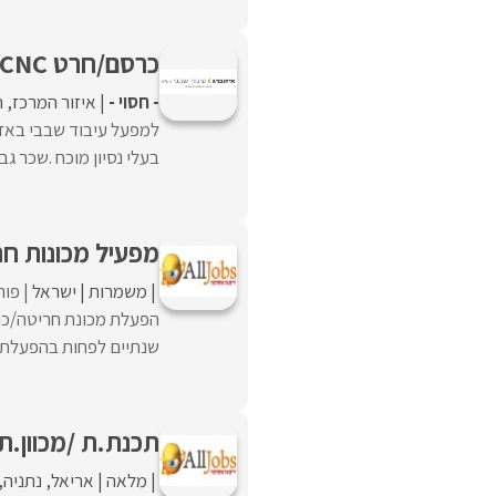
כרסם/חרט CNC
- חסוי -
איזור המרכז
ה
למפעל עיבוד שבבי באזו
בעלי נסיון מוכח .שכר ג
מפעיל מכונות חר
משמרות
ישראל
פור
שנתיים לפחות בהפעלת מכ
תכנת.ת /מכוון.ת NC
מלאה
אריאל
נתניה