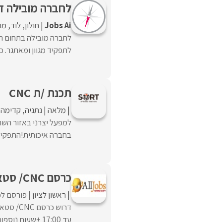
לחברה מובילה דר
Jobs Ai
חולון
לוד
מו
לחברה מובילה בתחום הה
לתפקיד מגוון ומאתגר. כר
תכנת /ת CNC
מלאה
נתניה
קדימה צ
בחברה איכותית!התפקיד כ
כרסם CNC/ סטאפיסט
ראשון לציון
פורסם לפ
עד 17:00 +שעות נוספות.מקום ממוזג,יש חדר אוכל, ללא ...