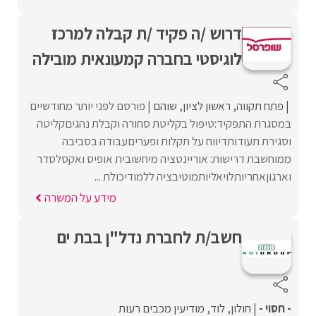
דרוש /ה פקיד /ת קבלה למרכז
לוגיסטי בחברה קמעונאית מובילה
פתח תקווה
ראשון לציון
שוהם
פורסם לפני יותר מחודשיים
במסגרת התפקיד:טיפול בקליטת סחורה וקבלת נהגיםקליטה
וסגירת תעודותדיווח על תקלות ופעריםעבודה בסביבה
ממוחשבת דרישות: אוריינטציה מיחשובית אופיס ואקסלסדר
וארגוןאחריותלויאליותמוטיבציה ללמודיכולת ...
מידע על המשרה
חשב/ת לחברת נדל"ן בבת ים
- חסוי -
חולון
לוד
מודיעין מכבים רעות