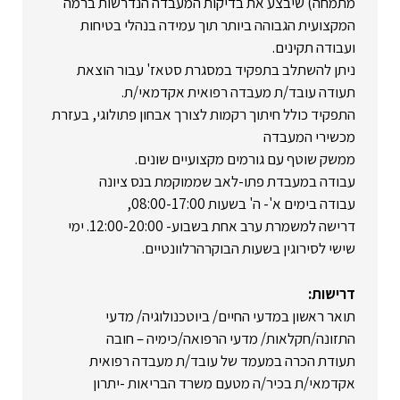
מתמחה) שיבצע את בדיקות המעבדה הנדרשות ברמה
המקצועית הגבוהה ביותר תוך עמידה בנהלי בטיחות
ועבודה תקינים.
ניתן להשתלב בתפקיד במסגרת סטאז' עבור הוצאת
תעודה עובד/ת מעבדה רפואית אקדמאי/ת.
התפקיד כולל חיתוך רקמות לצורך אבחון פתולוגי, בעזרת
מכשירי המעבדה
ממשק שוטף עם גורמים מקצועיים שונים.
עבודה במעבדת פתו-לאב שממוקמת בנס ציונה
עבודה בימים א'- ה' בשעות 08:00-17:00,
דרישה למשמרת ערב אחת בשבוע- 12:00-20:00. ימי
שישי לסירוגין בשעות הבוקרהרלוונטיים.
דרישות:
תואר ראשון במדעי החיים/ ביוטכנולוגיה/ מדעי
התזונה/חקלאות/ מדעי הרפואה/כימיה – חובה
תעודת הכרה במעמד של עובד/ת מעבדה רפואית
אקדמאי/ת בכיר/ה מטעם משרד הבריאות -יתרון