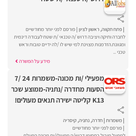
פתח תקווה
ראשון לציון
פורסם לפני יותר מחודשיים
לחברה ותיקה ויציבה דרוש /ה טכנאי /ת שטח לעבודה דינמית
ומגוונת.הזדמנות מצוינת למי שיש לו /לה ידיים טובות וראש
טכני ...
מידע על המשרה
מפעילי /ות מכונה-משמרות 24 /7
הסעות מחדרה /נתניה-ממוצע שכר
K13 קליטה ישירה תנאים מעולים!
משמרות
חדרה
נתניה
קיסריה
פורסם לפני יותר מחודשיים
למפעל מוביל בתחומו דרוש/ה מפעילי/ות מכונה הפעלת