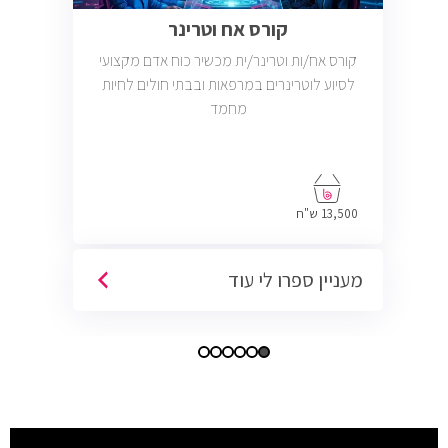
קורס אח וטרינר
קורס אח/ות וטרינר/ית מכשיר כוח אדם מקצועי
לסיוע לוטרינרים במרפאות ובבתי חולים לחיות
מחמד
13,500 ש"ח
מעניין ספרו לי עוד