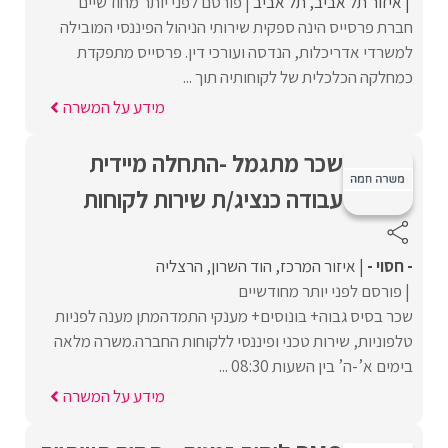
איזור תל אביב
תל אביב
פורסם לפני יותר מחודשיים
חברת פרסייס הינה ספקית שירותי הניהול הפיננסי המובילה
למשרדי אדריכלות, הנדסה ועורכי דין. פרסייס מתפקדת
כמחלקה הכלכלית של לקוחותיה תוך ...
מידע על המשרה
שכר מתגמל -התחלה מיידית
עבודה כנציג/ת שירות לקוחות
- חסוי -
איזור המרכז
הוד השרון
הרצליה
פורסם לפני יותר מחודשיים
שכר בסיס גבוה+ בונוסים+ מענקי התמדהמתן מענה לפניות
טלפוניות, שירות טכני ופיננסי ללקוחות החברה.משרה מלאה
בימים א’-ה’ בין השעות 08:30 ...
מידע על המשרה