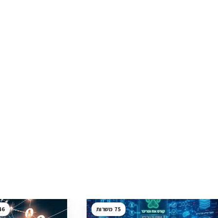
46
75