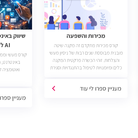
מכירות והשפעה
שיווק באינ
AI לבעלי עסקים
קורס מכירות מתקדם זה מקנה שיטה
מובנית מבוססת שנים רבות של ניסיון מעשי
קורס מעשי וממוק
והצלחות. זוהי הכשרה פרקטית המקנה
כלים ומיומנויות לטיפול בהתנגדויות וסגירת
ואוטומציה ל
עסקאות. יש כיום כ2400 משרות מכירות
פתוחות בשוק בחברות וארגונים מכל
מעניין ספרו לי עוד
הסוגים והגדלים (מכירות טלפוניות,
מעניין ספרו 
פרונטליות, ודיגיטליות)