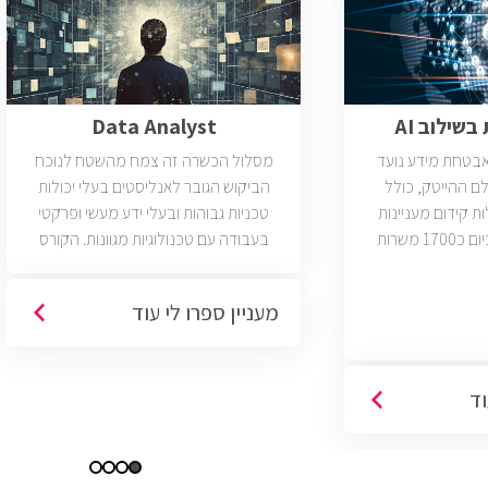
שילוב AI
Data Analyst
ואבטחת מידע נועד
מסלול הכשרה זה צמח מהשטח לנוכח
ם ההייטק, כולל
הביקוש הגובר לאנליסטים בעלי יכולות
ות קידום מעניינות
טכניות גבוהות ובעלי ידע מעשי ופרקטי
בתחום הסייבר. יש כיום כ1700 משרות
בעבודה עם טכנולוגיות מגוונות. הקורס
 הסף שלהן היא ידע
וטכנולוגיות נוספות וכמו כן, היכרות עם
כת CCNA.
Machine Learning. יש כיום כ850 משרות
מעניין ספרו לי עוד
פתוחות בשוק והתפקיד מתאים לעבודה
היברידית/מהבית.
וד