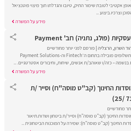
ופן אקטיבי לטובת שימור התיק, טיובו והגדלתו תוך מיצוי פוטנציאל
כן וצרכיו.ביצוע ...
מידע על המשרה
יות (פולג, נתניה) חב' Payment
וד השרון
הרצליה
פורסם לפני יותר מחודשיים
אנחנו חברת טכנולוגיות תשלומים מובילה בתחום ה־Fintech וה-Payment Solutions
נשמה – כזה/ו שאוהב/ת אנשים, שיחות, וחיבורים אסטרטגיים. ...
מידע על המשרה
וסדות החינוך (קב"ט מוסה"ח) וסייר /ת
ותר מחודשיים
וסדות החינוך (קב"ט מוסה"ח) וסייר/ת ביטחון ושדות.תיאור
דות החינוך (קב"ט מוסה"ח): שמירה על המוכנות הביטחונית ...