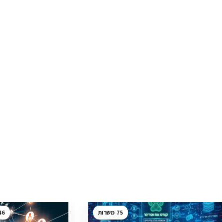
46
75