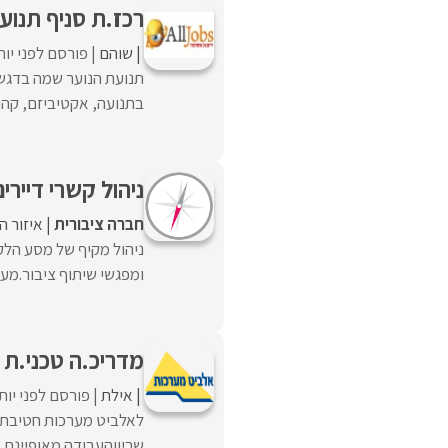
רכז.ת סניף תנוע
שוהם
פורסם לפני יו
תנועת הנוער שמה בדגש 
בתנועה, אקטיביזם, קהיל
ניהול קשרי דיירי
חברה ציבורית
איזור ה
ניהול מקיף של מסע הלק
ומפגשי שיתוף ציבור.מעק
מדריכ.ה טכני.ת
אילת
פורסם לפני יות
לאלביט מערכות חטיבת כ
שריוןהעבודה מאופיינת ב