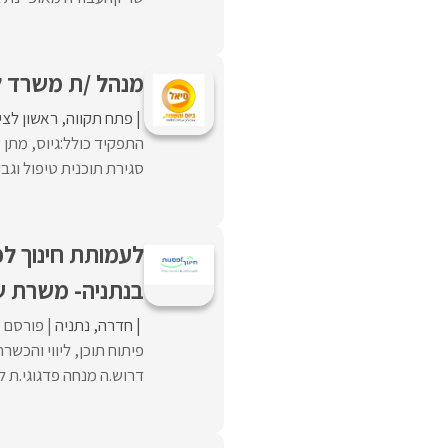
מנהל /ת משרד לא
פתח תקווה
ראשון לציו
התפקיד כולל:גיוס, מתן
סגירת תוכנית טיפול וגבי
לעמותת חינוך לפ
בנתניה- משרת 
חדרה
נתניה
פורסם ל
פיתוח תוכן, ליווי והכש
דרוש.ה מנחה פדגוגי.ת ל