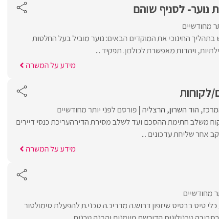
ת נוער- לסניף שוהם
תר מחודשיים
בתהליך החינוכי את המוקדים הבאים: נוער מוביל בעל החלטות
תיות, ויהדות מאפשרת לכולםן. תפקיד ...
מידע על המשרה
ם/לקוחות
מרכז
הוד השרון
הרצליה
פורסם לפני יותר מחודשיים
וח משלב חתימת ההסכם ועד לשלב מסירת הדירהעריכת כנסי דיירים
ב אחר שליחת עדכונים ...
מידע על המשרה
ר מחודשיים
לי טיס בבסיס שיזפון דרוש.ה מדריכ.ה טכני.ת להפעלת סימולטור
סביבה טכנולוגית הדורשת מיומנות והבנה טכנית, ...