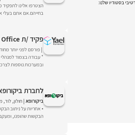
יבי בסטודיו שלנו:
הצטרפו אלינו לתפקיד מ
בחייהם.אם אתם בעלי אמ
פקיד /ת Back Office ללוגיסטיקה
פורסם לפני יותר מחוד
ובמערכות נוספות לצרכי ת
לחברת ביקורופא 
ביקורופא
חולון
לוד
מו
• אחריות על ניתוב הבקש
הבקשות שהופנו, ומעקב 