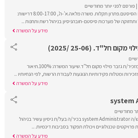
פורסם לפני יותר מחודשיים
הובלת פרויקטים בתחום הסיסטם.פתרון תקלות. משרה מלאה.א'-ה', 8:00-17:00 דרישות:
 ותחזוקה של מערכות סיסטם-חובהניסיון בניהול רשת ותחנות ...
מידע על המשרה
קום חל"ד. (25-06 /2025)
שיים
לעיריית יקנעם דרוש/ה מזכיר/ת גזבר מילוי מקום חל"ד.שיעור המשרה: 100%.תיאור
כירות ומטלות פקידותיות הנוגעות לעבודת הרשות, לפי הנחיותיו ...
מידע על המשרה
system 
תר מחודשיים
לארגון גדול בנתניה דרוש/ה system Administrator בכיר/ה בעל/ת ניסיון עשיר בניהול
רויקטים טכנולוגיים ויכולת תפקוד בסביבות דינמיות. ...
מידע על המשרה