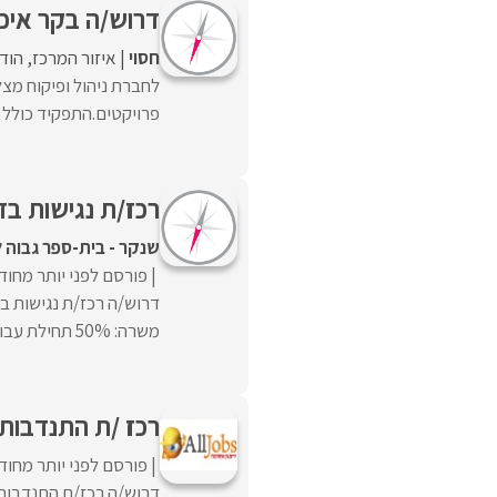
דרוש/ה בקר איכו
חסוי
איזור המרכז
הוד 
לחברת ניהול ופיקוח מצ
פרויקטים.התפקיד כולל ע
רכז/ת נגישות ב
שנקר - בית-ספר גבוה 
פורסם לפני יותר מחוד
דרוש/ה רכז/ת נגישות ב
משרה: 50% תחילת עבודה: מיידי מיקום: ר"ג תיאור התפקיד: • ...
רכז /ת התנדבות ברש
פורסם לפני יותר מחוד