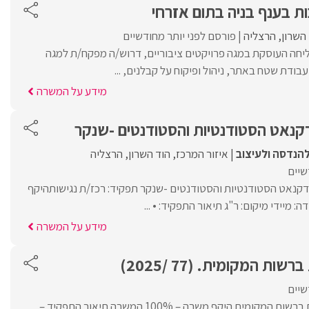
ת בענף בניה בתום אזרחי
השרון
הרצליה
פורסם לפני יותר מחודשיים
ליחה העוסקת במגה פרויקטים ציבוריים, דרוש/ה מפקח/ת למגה
בודת שטח באתר, ניהול ופיקוח על קבלנים, ...
מידע על המשרה
דקנאט הסטודנטיות והסטודנטים -שנקר
להנדסה ולעיצוב
איזור המרכז
הוד השרון
הרצליה
שיים
דקנאט הסטודנטיות והסטודנטים -שנקר תפקיד: רכז/ת נגישותהיקף
מידע על המשרה
ות המקומית. (77 /2025)
שיים
דרוש/ה רכז/ת התנדבות ברשות המקומית.היקף משרה – 100% המשרה.תיאור התפקיד –