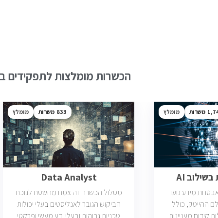
הכשרות מומלצות לתפקידים בש
1,7
מומלץ
833
מומלץ
שילוב AI
Data Analyst
ואבטחת מידע נועד
מסלול הכשרה זה צמח מהשטח לנוכח
ם ההייטק, כולל
הביקוש הגובר לאנליסטים בעלי יכולות
ות קידום מעניינות
טכניות גבוהות ובעלי ידע מעשי ופרקטי