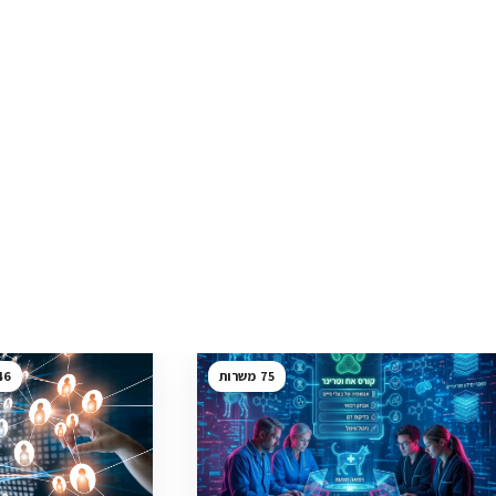
46
75