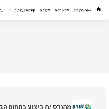
דלג
תוכן
מפת ביקושים
לוח משרות
לימודים
קהילות ועמותות
עס
מהנדס /ת ביצוע בתחום הבט