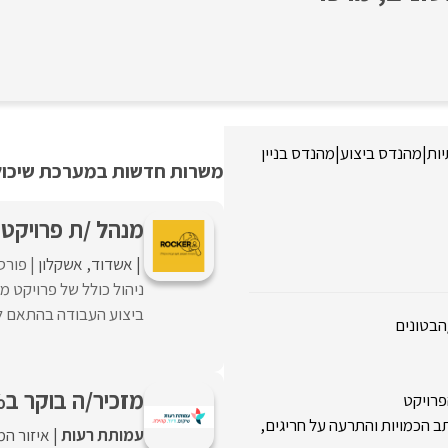
יות
|
מהנדס ביצוע
|
מהנדס בניין
משרות חדשות במערכת שיכולו
מנהל /ת פרויקט 
אשדוד
אשקלון
פורס
ניהול כולל של פרויקט מ
ביצוע העבודה בהתאם ללו
הבטונים
מזכיר/ה בוקר ב50% למכון מחקר ופיתוח בת"א
פרויקט
תב הכמויות והתרעה על חריגים,
עמותת רעות
איזור המ