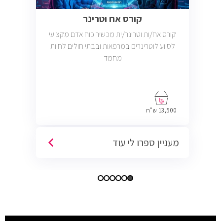
קורס אח וטרינר
קורס אח/ות וטרינר/ית מכשיר כוח אדם מקצועי
לסיוע לוטרינרים במרפאות ובבתי חולים לחיות
מחמד
13,500 ש"ח
מעניין ספרו לי עוד