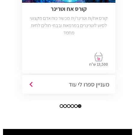
קורס אח וטרינר
קורס אח/ות וטרינר/ית מכשיר כוח אדם מקצועי
לסיוע לוטרינרים במרפאות ובבתי חולים לחיות
מחמד
13,500 ש"ח
מעניין ספרו לי עוד