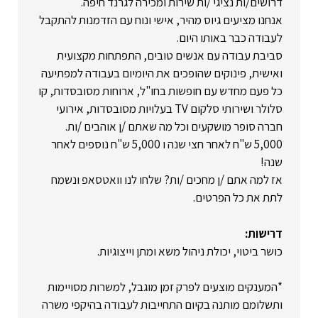
דרושים/ות נציגי /ות שירות ומכירה לגרנד חיפה.
אנחנו מציעים גיוס מהיר, אישי ונוח עם הזדמנות להתקבל
לעבודה כבר באותו היום.
סביבת עבודה עם אנשים טובים, התפתחות מקצועית
ואישית, פינוקים שהופכים את היומיום בעבודה למפתיעה
כל פעם מחדש עם חופשות בחו"ל, ארוחות מסובסדות, קו
סלולר ושירותי סלקום TV בעלויות מסובסדות, אירועי
חברה סופר מושקעים וכל מה שאתם /ן אוהבים /ות.
5,000 ש"ח לאחר חצי שנה ו 5,000 ש"ח נוספים לאחר
שנה!
אז למה אתם /ן מחכים /ות? שלחו לנו וואטסאפ ונשמח
לתת את כל הפרטים.
דרישות:
כושר ביטוי, יכולת ניהול משא ומתן וייצוגיות.
*המענקים מוצעים לפרק זמן מוגבל, למשרות מסויימות
ותשלומם מותנה בקיום התחייבות לעבודה בהיקפי משרה