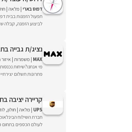
דפוס בארי
מלאה
חולו
תפעול הזמנות בבית דפו
לביצוע הזמנה, קבלה של 
נציג/ת גבייה בחברת MAX- שכ
MAX
משמרות
איזור 
מי אנחנו?שיחות נכנסות
פתרונות תשלום יצירתיים
קריירה יציבה בח
UPS
מלאה
חולון
לוד
לעולם הכספים בתחום מק