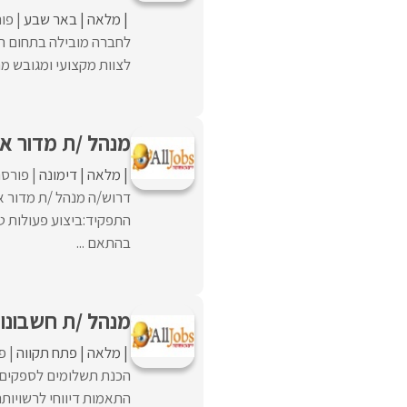
מלאה
באר שבע
פור
לצוות מקצועי ומגובש מה
מנהל /ת מדור אכיפה
מלאה
דימונה
פורסם
התפקיד:ביצוע פעולות 
בהתאם ...
מנהל /ת חשבונו
מלאה
פתח תקווה
פו
הכנת תשלומים לספקים, ט
התאמות דיווחי לרשויותהכנה למא