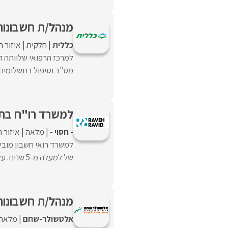
מנהל/ת חשבונות
כללית
חלקית
איזור 
מס"ב וטיפול בתשלומים, חי
למשרד רו"ח בתל
- חסוי -
מלאה
איזור 
של למעלה מ-5 שנים. על המועמד/ת ...
מנהל/ת חשבונות
אלטשולר-שחם
מלאה