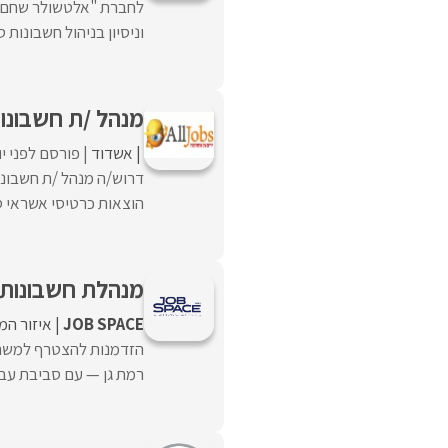
לחברת "אלטשולר שחם ה
וניסיון בניהול חשבונות סוג 1+2.התפקיד כולל ניהול חשבונות לקוח
מנהל /ת חשבונו
אשדוד
פורסם לפני י
דרוש/ה מנהל /ת חשבונו
הוצאות כרטיסי אשראי סי
מנהלת חשבונות 
JOB SPACE
איזור המ
הזדמנות להצטרף למשרד 
רמת גן — עם סביבת עבוד