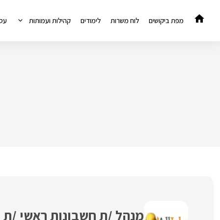
דלג
תוכן
מפת ביקושים
לוח משרות
לימודים
קהילות ועמותות
עס
מנהל /ת חשבונות ראשי /ת ו