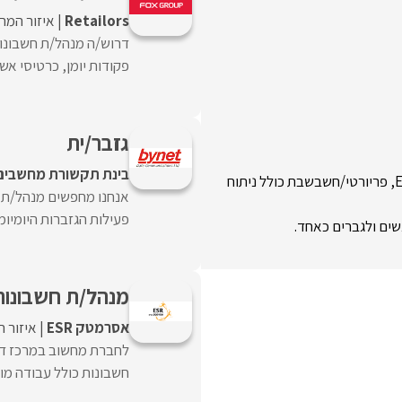
Retailors
איזור המר
דרוש/ה מנהל/ת חשבונו
פקודות יומן, כרטיסי א
גזבר/ית
בינת תקשורת מחשבים
שליטה מלאה בתוכנות Office,שליטה וניסיון מוכח בעבודה עם Excel, פריורטי/חשבשבת כולל ניתוח
אנחנו מחפשים מנהל/ת ת
פעילות הגזברות היומיומי
שים ולגברים כאחד.
מנהל/ת חשבונות
אסרמטק ESR
איזור 
לחברת מחשוב במרכז דר
חשבונות כולל עבודה מול 