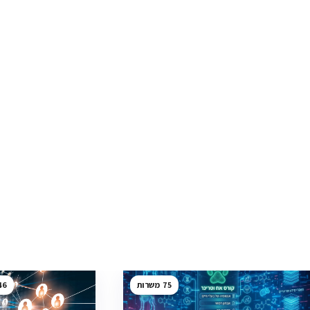
46
75