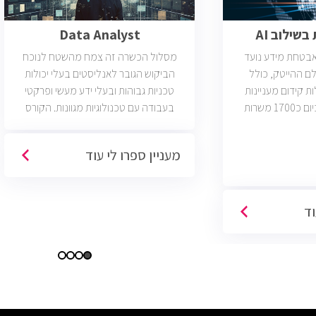
שילוב AI
Data Analyst
ואבטחת מידע נועד
מסלול הכשרה זה צמח מהשטח לנוכח
ם ההייטק, כולל
הביקוש הגובר לאנליסטים בעלי יכולות
ות קידום מעניינות
טכניות גבוהות ובעלי ידע מעשי ופרקטי
בתחום הסייבר. יש כיום כ1700 משרות
בעבודה עם טכנולוגיות מגוונות. הקורס
 הסף שלהן היא ידע
וטכנולוגיות נוספות וכמו כן, היכרות עם
כת CCNA.
Machine Learning. יש כיום כ850 משרות
מעניין ספרו לי עוד
פתוחות בשוק והתפקיד מתאים לעבודה
היברידית/מהבית.
וד