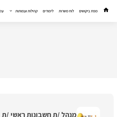
דלג
תוכן
מפת ביקושים
לוח משרות
לימודים
קהילות ועמותות
עס
מנהל /ת חשבונות ראשי /ת