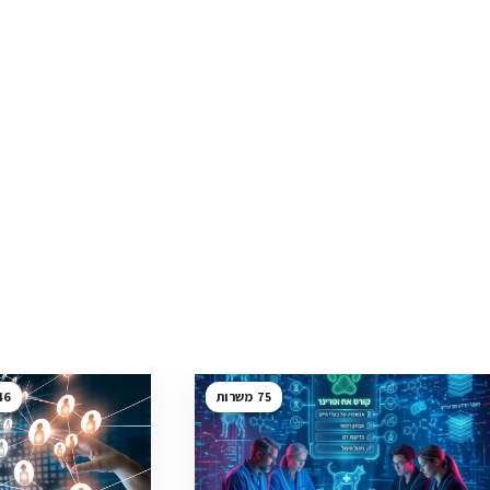
46
75