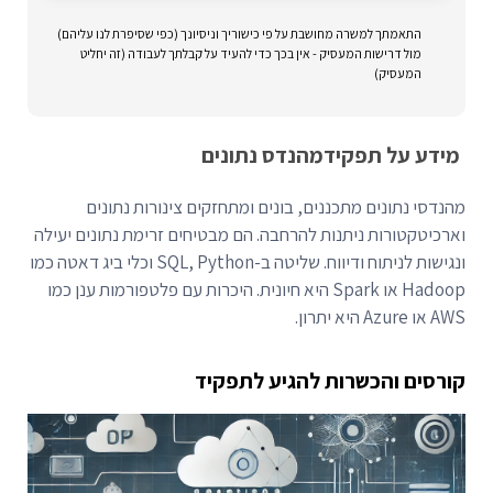
התאמתך למשרה מחושבת על פי כישוריך וניסיונך (כפי שסיפרת לנו עליהם)
מול דרישות המעסיק - אין בכך כדי להעיד על קבלתך לעבודה (זה יחליט
המעסיק)
מידע על תפקיד
מהנדס נתונים
מהנדסי נתונים מתכננים, בונים ומתחזקים צינורות נתונים
וארכיטקטורות ניתנות להרחבה. הם מבטיחים זרימת נתונים יעילה
ונגישות לניתוח ודיווח. שליטה ב-SQL, Python וכלי ביג דאטה כמו
Hadoop או Spark היא חיונית. היכרות עם פלטפורמות ענן כמו
AWS או Azure היא יתרון.
קורסים והכשרות להגיע לתפקיד