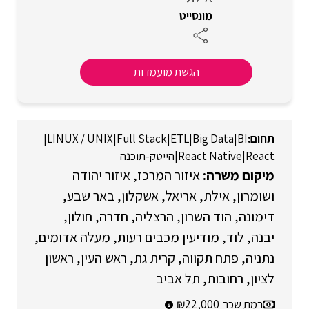
מונסייט
הגשת מועמדות
|
LINUX / UNIX
|
Full Stack
|
ETL
|
Big Data
|
BI
React
|
React Native
|
הייטק-תוכנה
איזור המרכז
איזור יהודה
ושומרון
אילת
אריאל
אשקלון
באר שבע
דימונה
הוד השרון
הרצליה
חדרה
חולון
יבנה
לוד
מודיעין מכבים רעות
מעלה אדומים
נתניה
פתח תקווה
קרית גת
ראש העין
ראשון
לציון
רחובות
תל אביב
רמת שכר
22,000