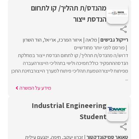
מהנדס/ת תהליך/ קו לתחום
הנדסת ייצור
רייקול גבישים
מלאה
איזור המרכז
אריאל
הוד השרון
פורסם לפני יותר מחודשיים
דרוש/ה מהנדס/ת תהליך/ קו לתחום הנדסת ייצור במחלקת
הנדסההתפקיד כולל:תמיכה וליווי בתהליכי הייצורהעברה
מפיתוח לייצורהטמעת תהליכי פיתוח למערך הייצורבחינת התכן
...
מידע על המשרה
Industrial Engineering
Student
טאואר סמיקונדקטור
זכרון יעקב
חיפה
יקנעם עילית