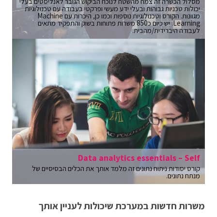
מסלול הכשרה זה צמח מהשטח לנוכח הביקוש הגובר לאנליסטים בעלי
יכולות טכניות גבוהות ובעלי ידע מעשי ופרקטי בעבודה עם טכנולוגיות
מגוונות. הקורס וטכנולוגיות נוספות וכמו כן, היכרות עם Machine
Learning. יש כיום כ850 משרות פתוחות בשוק והתפקיד מתאים
לעבודה היברידית/מהבית.
Data analytics essentials – Self
קורס יסודות ניתוח נתונים זה מלמד אותך את הכלים הבסיסיים של
מנתח נתונים.
משרות חדשות במערכת שיכולות לעניין אותך