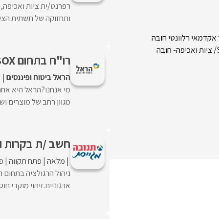
רפרנט/ית ציות ואכיפה,
ותחזוקה של תשתית הציו
רו"ח בתחום SOX? אנחנו מחפשים אותך!
הראל ביטוח ופיננסים
א
מי אנחנו?הראל היא אחת
מגוון רחב של מוצרים ושיר
חשב /ת בקרות ות
מלאה
פתח תקווה
פו
ניהול הרגולציה בתחום ה
ארגוניים.זיהוי מוקדי חו