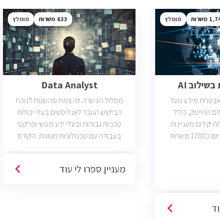
1,7
מומלץ
833
מומלץ
שילוב AI
Data Analyst
ואבטחת מידע נועד
מסלול הכשרה זה צמח מהשטח לנוכח
ם ההייטק, כולל
הביקוש הגובר לאנליסטים בעלי יכולות
ות קידום מעניינות
טכניות גבוהות ובעלי ידע מעשי ופרקטי
בתחום הסייבר. יש כיום כ1700 משרות
בעבודה עם טכנולוגיות מגוונות. הקורס
 הסף שלהן היא ידע
וטכנולוגיות נוספות וכמו כן, היכרות עם
כת CCNA.
Machine Learning. יש כיום כ850 משרות
מעניין ספרו לי עוד
פתוחות בשוק והתפקיד מתאים לעבודה
היברידית/מהבית.
וד