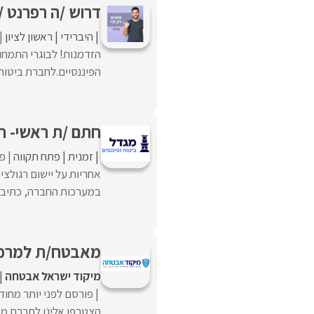
דרוש /ה רפרנט /ית sox בחולון יום עבודה מ
היברידי
ראשון לציון
הזדמנות! לבוגרי התמחות
הפיננסיים.לחברת ביטוח המנהלת למעלה מ-0
חתם /ת ראשי- חט
זמנית
פתח תקווה
פו
אחריות על יישום רגולצי
במערכות החברה, כתיבת ה
מאבטח/ת למרכזית 
מיקוד ישראל אבטחה
פורסם לפני יותר מחוד
הצטרפו אלינו לחברת מי