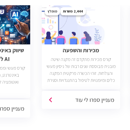
2,444
מומלץ
מכירות והשפעה
שיווק באינ
AI לבעלי עסקים
קורס מכירות מתקדם זה מקנה שיטה
מובנית מבוססת שנים רבות של ניסיון מעשי
קורס מעשי וממוק
והצלחות. זוהי הכשרה פרקטית המקנה
כלים ומיומנויות לטיפול בהתנגדויות וסגירת
ואוטומציה ל
עסקאות. יש כיום כ2400 משרות מכירות
פתוחות בשוק בחברות וארגונים מכל
מעניין ספרו לי עוד
הסוגים והגדלים (מכירות טלפוניות,
מעניין ספרו 
פרונטליות, ודיגיטליות)