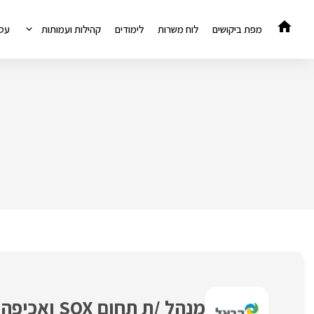
דלג
תוכן
מפת ביקושים
לוח משרות
לימודים
קהילות ועמותות
עס
מנהל /ת תחום SOX ואכיפה לקבוצת הראל ביטוח ופיננסים!