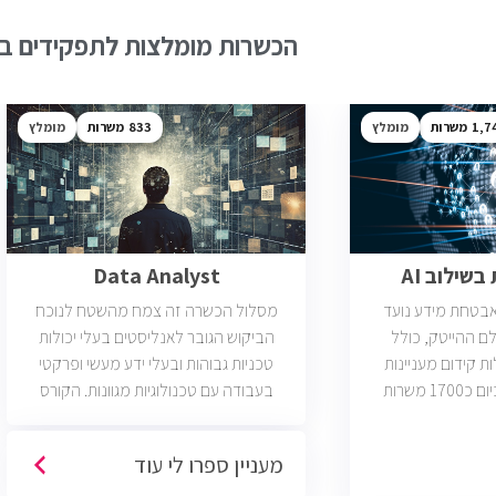
הכשרות מומלצות לתפקידים בש
1,7
מומלץ
833
מומלץ
שילוב AI
Data Analyst
ואבטחת מידע נועד
מסלול הכשרה זה צמח מהשטח לנוכח
ם ההייטק, כולל
הביקוש הגובר לאנליסטים בעלי יכולות
ות קידום מעניינות
טכניות גבוהות ובעלי ידע מעשי ופרקטי
בתחום הסייבר. יש כיום כ1700 משרות
בעבודה עם טכנולוגיות מגוונות. הקורס
 הסף שלהן היא ידע
וטכנולוגיות נוספות וכמו כן, היכרות עם
כת CCNA.
Machine Learning. יש כיום כ850 משרות
מעניין ספרו לי עוד
פתוחות בשוק והתפקיד מתאים לעבודה