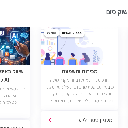
וק כיום
2,444
מומלץ
מכירות והשפעה
שיווק באינ
AI לבעלי עסקים
קורס מכירות מתקדם זה מקנה שיטה
מובנית מבוססת שנים רבות של ניסיון מעשי
קורס מעשי וממוק
והצלחות. זוהי הכשרה פרקטית המקנה
כלים ומיומנויות לטיפול בהתנגדויות וסגירת
ואוטומציה ל
עסקאות. יש כיום כ2400 משרות מכירות
פתוחות בשוק בחברות וארגונים מכל
מעניין ספרו לי עוד
הסוגים והגדלים (מכירות טלפוניות,