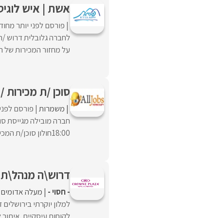
אשת | איש לוגיס
פורסם לפני יותר מחוד
לחברה גלובלית דרוש /ה
על מחזור המכירות של המ
סוכן /ת מכירות /
משמרות
פורסם לפני 
18:00חולון סוכן/ת המכירות ומנהל/ת תיק הלקוח אחראי/ת ...
דרוש\ה מנהל\ת 
- חסוי -
מעלה אדומים
למלון יוקרתי בירושלים 
לקוחות עיסקיים .איתור ל