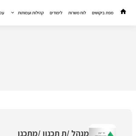
דלג
תוכן
מפת ביקושים
לוח משרות
לימודים
קהילות ועמותות
עס
מנהל /ת תכנון /מתכנן