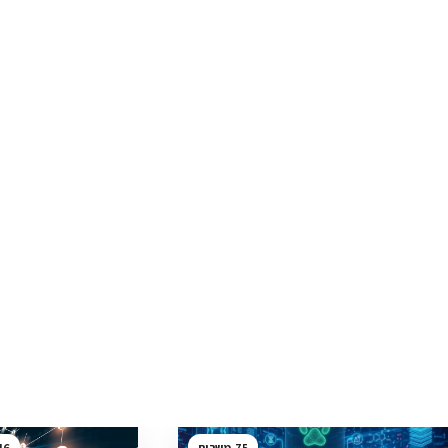
46
75