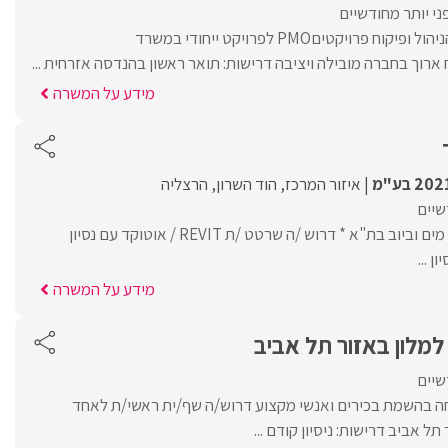
י יותר מחודשיים
לחברה מובילה בתחום הניהול ופיקוח פרויקטיםPMO לפרויקט ייחודי במשרד
רוך בחברה מובילה ויציבה דרישות: תואר ראשון בהנדסה אזרחית ...
מידע על המשרה
איזור המרכז
הוד השרון
הרצליה
שיים
משרד מהנדסים בתחום מים וביוב בת"א * דרוש /ה שרטט /ת REVIT / אוטוקד עם נסיון
ן ...
מידע על המשרה
למלון באזור תל אביב
שיים
Jom המתמחה בהשמת בכירים ואנשי מקצוע דרוש/ה שף/ית ראשי/ת לאחד
תל אביב דרישות: ניסיון קודם ...