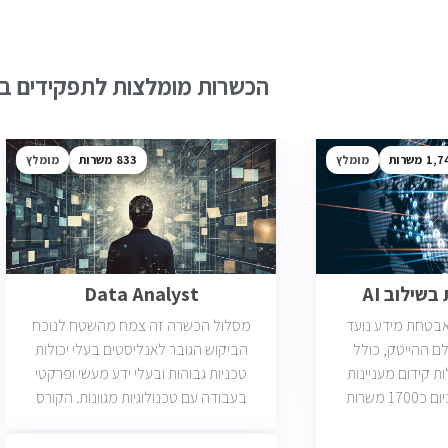
הכשרות מומלצות לתפקידים בש
1,7
מומלץ
833
מומלץ
שילוב AI
Data Analyst
ואבטחת מידע נועד
מסלול הכשרה זה צמח מהשטח לנוכח
ם ההייטק, כולל
הביקוש הגובר לאנליסטים בעלי יכולות
ות קידום מעניינות
טכניות גבוהות ובעלי ידע מעשי ופרקטי
בתחום הסייבר. יש כיום כ1700 משרות
בעבודה עם טכנולוגיות מגוונות. הקורס
 הסף שלהן היא ידע
וטכנולוגיות נוספות וכמו כן, היכרות עם
כת CCNA.
Machine Learning. יש כיום כ850 משרות