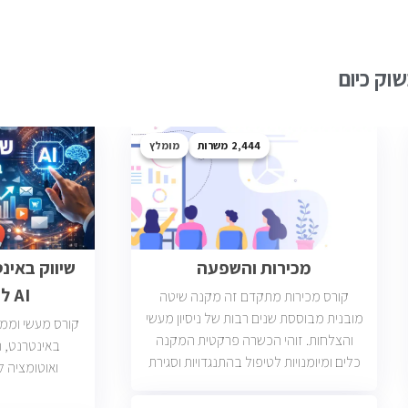
וק כיום
2,444
מומלץ
מכירות והשפעה
שיווק באינ
AI לבעלי עסקים
קורס מכירות מתקדם זה מקנה שיטה
מובנית מבוססת שנים רבות של ניסיון מעשי
קורס מעשי וממוק
והצלחות. זוהי הכשרה פרקטית המקנה
כלים ומיומנויות לטיפול בהתנגדויות וסגירת
ואוטומציה ל
עסקאות. יש כיום כ2400 משרות מכירות
פתוחות בשוק בחברות וארגונים מכל