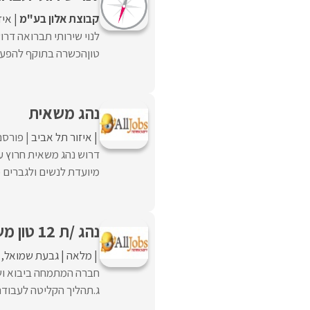
קבוצת אלון בע"מ
איז
טוןהכשרה בתוקף להפעלת מנוףשעות
נהג משאית
איזור תל אביב
פורסם
דרוש נהג משאית חרוץ ע
מיועדת לנשים ולגברים 
נהג /ת 12 טון משאית צמודה!!
מלאה
גבעת שמואל
חברה המתמחה ביבוא ושי
ג.תהליך הקליטה לעבודה 