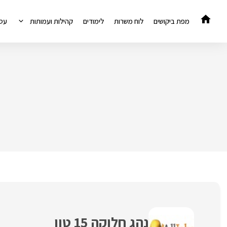
דלג
תוכן
מפת ביקושים
לוח משרות
לימודים
קהילות ועמותות
עס
נהג חלוקה 15 טון