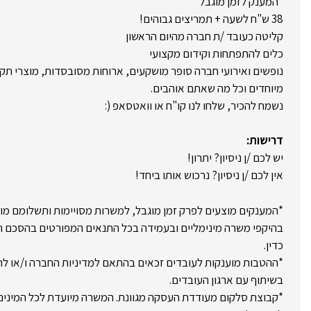
*המענק לזמן מוגבל
38 ש"ח לשעה + תמריצים גבוהים!
קליטה כעובד /ת חברה מהיום הראשון
כלים להתפתחות וקידום מקצועי
נופשים ואירועי חברה סופר מושקעים, ארוחות מסובסדות, מוצרי תקש
מיוחדים וכל מה שאתם אוהבים.
נשמח להכיר, שלחו לנו קו"ח או וואטסאפ (:
דרישות:
יש לכם /ן ניסיון? יתרון!
אין לכם /ן ניסיון? נרכוש אותו ביחד!
*המענקים מוצעים לפרק זמן מוגבל, למשרות מסויימות ותשלומם מו
בהיקפי משרה מינימליים ובעמידה בכל התנאים המפורטים בהסכם המ
כדין.
*ההטבות מוענקות לעובדים זכאים בהתאם למדיניות החברה ו/או לה
בשיתוף עם ארגון העובדים.
*קבוצת סלקום מעודדת העסקה מגוונת. המשרה מיועדת לכל המינים