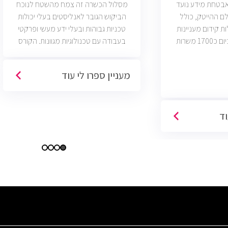
ואבטחת מידע נועד
מסלול הכשרה זה צמח מהשטח לנוכח
ם ההייטק, כולל
הביקוש הגובר לאנליסטים בעלי יכולות
ות קידום מעניינות
טכניות גבוהות ובעלי ידע מעשי ופרקטי
בתחום הסייבר. יש כיום כ1700 משרות
בעבודה עם טכנולוגיות מגוונות. הקורס
 הסף שלהן היא ידע
וטכנולוגיות נוספות וכמו כן, היכרות עם
כת CCNA.
Machine Learning. יש כיום כ850 משרות
מעניין ספרו לי עוד
פתוחות בשוק והתפקיד מתאים לעבודה
היברידית/מהבית.
וד