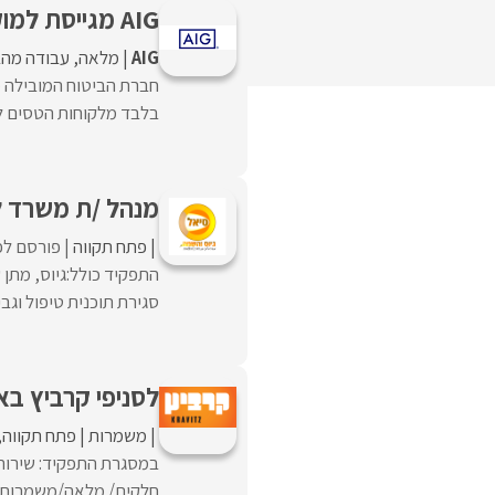
AIG מגייסת למוקד ביטוחי נסיעות לחו"ל! מענק מטורף!
AIG
מלאה
עבודה מהב
חברת הביטוח המובילה מג
בלבד מלקוחות הטסים לח
מנהל /ת משרד לא
פתח תקווה
פורסם לפנ
התפקיד כולל:גיוס, מתן
סגירת תוכנית טיפול וגבי
לסניפי קרביץ באז
משמרות
פתח תקווה
במסגרת התפקיד: שירות 
חלקית/ מלאה/משמרותשעו