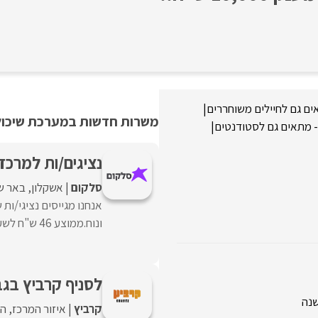
ם גם לחיילים משוחררים
|
משרות חדשות במערכת שיכולו
- מתאים גם לסטודנטים
|
נציגים/ות למרכז 
סלקום
אשקלון
באר ש
אנחנו מגייסים נציגי/ות
ונוח.ממוצע 46 ש"ח לשעה! יציבות – עובד חברה ...
לסניף קרביץ בגב
קרביץ
איזור המרכז
הר