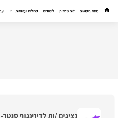
דלג
תוכן
מפת ביקושים
לוח משרות
לימודים
קהילות ועמותות
עס
נציגים /ות לדיזינגוף סנטר- מענק ,000