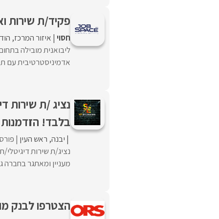
פקיד/ת שירות וא
חסוי
איזור המרכז
הוד 
ליבואנית מובילה בתחום 
אדמיניסטרטיבית עם תודע
נציג /ת שירות ד
בלבד! הזדמנות ל
יבנה
ראש העין
פורסם
נציג/ת שירות דיגיטלי/
מעניין ומאתגר בחברה גד
הצטרפו לבנק מובי