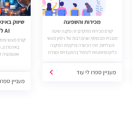
מכירות והשפעה
שיווק באינ
AI לבעלי עסקים
קורס מכירות מתקדם זה מקנה שיטה
מובנית מבוססת שנים רבות של ניסיון מעשי
קורס מעשי וממוק
והצלחות. זוהי הכשרה פרקטית המקנה
כלים ומיומנויות לטיפול בהתנגדויות וסגירת
ואוטומציה ל
עסקאות. יש כיום כ2400 משרות מכירות
פתוחות בשוק בחברות וארגונים מכל
מעניין ספרו לי עוד
הסוגים והגדלים (מכירות טלפוניות,
מעניין ספרו 
פרונטליות, ודיגיטליות)