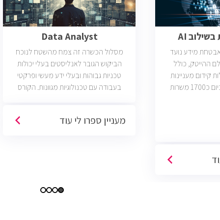
שילוב AI
Data Analyst
ואבטחת מידע נועד
מסלול הכשרה זה צמח מהשטח לנוכח
ם ההייטק, כולל
הביקוש הגובר לאנליסטים בעלי יכולות
ות קידום מעניינות
טכניות גבוהות ובעלי ידע מעשי ופרקטי
בתחום הסייבר. יש כיום כ1700 משרות
בעבודה עם טכנולוגיות מגוונות. הקורס
 הסף שלהן היא ידע
וטכנולוגיות נוספות וכמו כן, היכרות עם
כת CCNA.
Machine Learning. יש כיום כ850 משרות
מעניין ספרו לי עוד
פתוחות בשוק והתפקיד מתאים לעבודה
היברידית/מהבית.
וד