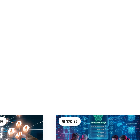
46
75