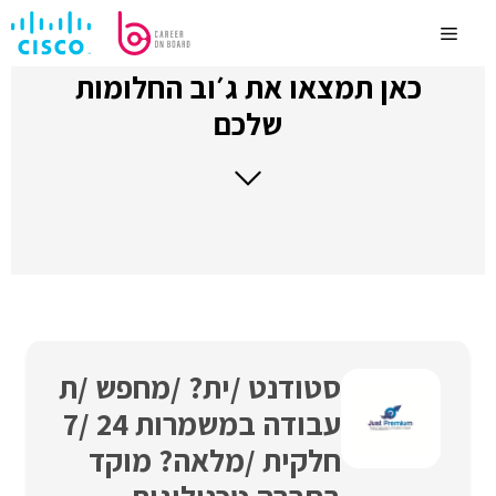
לדלג
לתוכן
Menu
כאן תמצאו את ג׳וב החלומות
שלכם
סטודנט /ית? /מחפש /ת
עבודה במשמרות 24 /7
חלקית /מלאה? מוקד