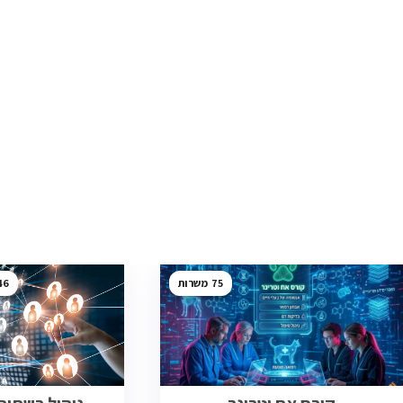
46
75