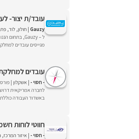
עובד/ת יצור- לעבוד
Gauzy
חולון
לוד
פתח
ל – Gauzy, בת
מגייסים עובדים למחלקת 
עובדים למחלקת 
- חסוי -
אשקלון
פורסם
לחברה אמריקאית דרושים
באשדוד העבודה כוללת:– 
חווטי לוחות חשמ
- חסוי -
איזור המרכז
ה