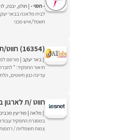
- חסוי -
חולון
יבנה
לו
לבית מלאכה בבאר יעקב,
חשמל/איש מכני
(16354) חווט/ת
באר יעקב
פורסם לפנ
תיאור התפקיד: * לחברה
עדינה כגון חיווטים, הלח
חווט /ת לארגון ב
מלאה
מודיעין מכבים
במסגרת התפקיד:עבודה ב
צמות חשמליות / רתמות / כבל