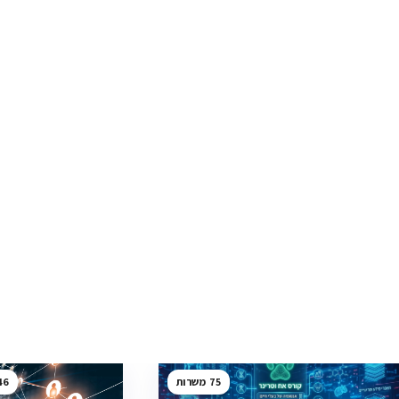
46
75