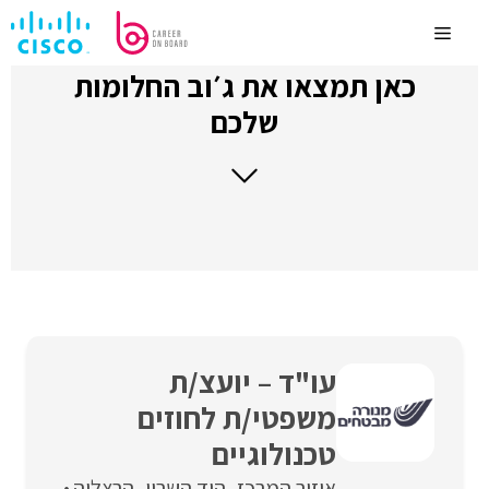
לדלג
לתוכן
Menu
כאן תמצאו את ג׳וב החלומות
שלכם
עו"ד – יועצ/ת
משפטי/ת לחוזים
טכנולוגיים
איזור המרכז
הוד השרון
הרצליה